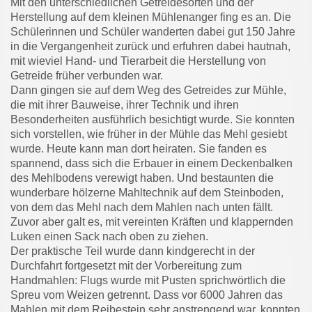
Mit den unterschiedlichen Getreidesorten und der
Herstellung auf dem kleinen Mühlenanger fing es an. Die
Schülerinnen und Schüler wanderten dabei gut 150 Jahre
in die Vergangenheit zurück und erfuhren dabei hautnah,
mit wieviel Hand- und Tierarbeit die Herstellung von
Getreide früher verbunden war.
Dann gingen sie auf dem Weg des Getreides zur Mühle,
die mit ihrer Bauweise, ihrer Technik und ihren
Besonderheiten ausführlich besichtigt wurde. Sie konnten
sich vorstellen, wie früher in der Mühle das Mehl gesiebt
wurde. Heute kann man dort heiraten. Sie fanden es
spannend, dass sich die Erbauer in einem Deckenbalken
des Mehlbodens verewigt haben. Und bestaunten die
wunderbare hölzerne Mahltechnik auf dem Steinboden,
von dem das Mehl nach dem Mahlen nach unten fällt.
Zuvor aber galt es, mit vereinten Kräften und klappernden
Luken einen Sack nach oben zu ziehen.
Der praktische Teil wurde dann kindgerecht in der
Durchfahrt fortgesetzt mit der Vorbereitung zum
Handmahlen: Flugs wurde mit Pusten sprichwörtlich die
Spreu vom Weizen getrennt. Dass vor 6000 Jahren das
Mahlen mit dem Reibestein sehr anstrengend war, konnten