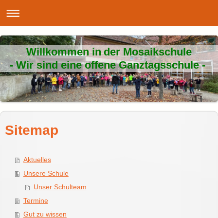
Willkommen in der Mosaikschule
- Wir sind eine offene Ganztagsschule -
Sitemap
Aktuelles
Unsere Schule
Unser Schulteam
Termine
Gut zu wissen