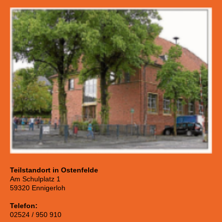
Teilstandort in Ostenfelde
Am Schulplatz 1
59320 Ennigerloh
Telefon:
02524 / 950 910