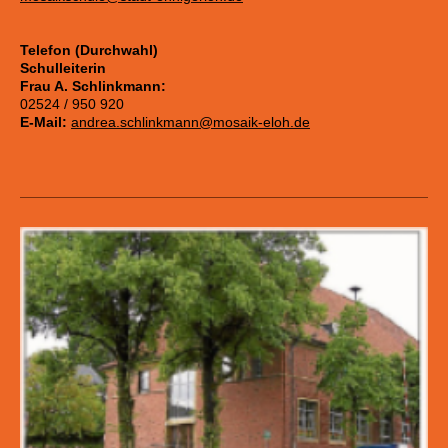
Telefon (Durchwahl)
Schulleiterin
Frau A. Schlinkmann:
02524 / 950 920
E-Mail:
andrea.schlinkmann@mosaik-eloh.de