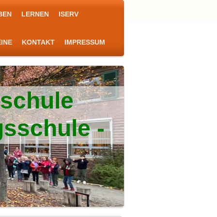
BEN
LERNEN
ISERV
INE
KONTAKT
IMPRESSUM
kschule
gsschule -