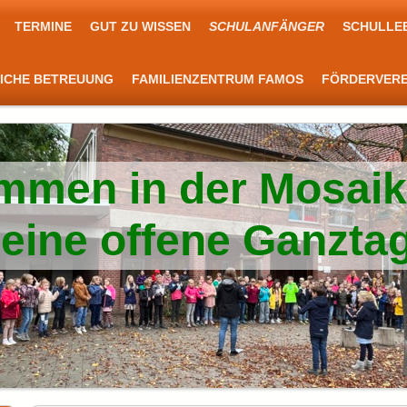
TERMINE
GUT ZU WISSEN
SCHULANFÄNGER
SCHULLE
LICHE BETREUUNG
FAMILIENZENTRUM FAMOS
FÖRDERVERE
mmen in der Mosai
d eine offene Ganzta