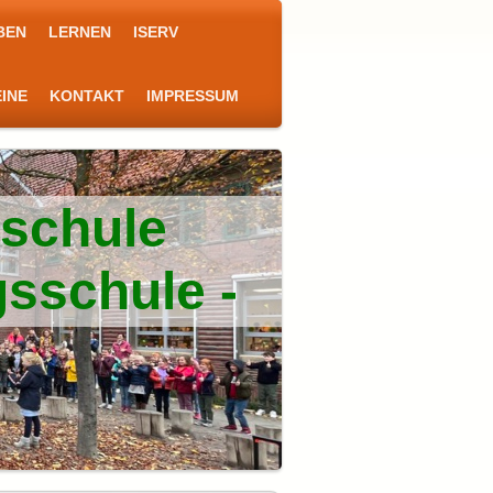
BEN
LERNEN
ISERV
INE
KONTAKT
IMPRESSUM
kschule
gsschule -