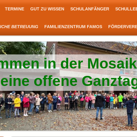
TERMINE
GUT ZU WISSEN
SCHULANFÄNGER
SCHULLE
LICHE BETREUUNG
FAMILIENZENTRUM FAMOS
FÖRDERVERE
mmen in der Mosai
d eine offene Ganzta