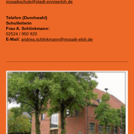
mosaikschule@stadt-ennigerloh.de
Telefon (Durchwahl)
Schulleiterin
Frau A. Schlinkmann:
02524 / 950 920
E-Mail:
andrea.schlinkmann@mosaik-eloh.de